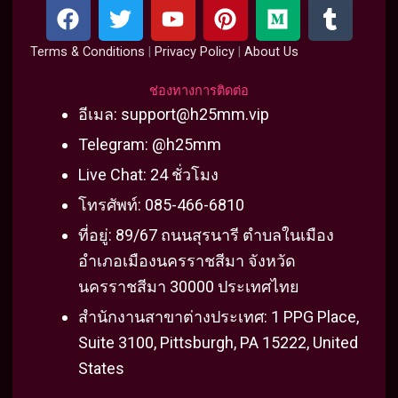
F
T
Y
P
M
T
a
w
o
i
e
u
c
i
u
n
d
m
Terms & Conditions
|
Privacy Policy
|
About Us
e
t
t
t
i
b
b
t
u
e
u
l
ช่องทางการติดต่อ
o
e
b
r
m
r
อีเมล:
support@h25mm.vip
o
r
e
e
Telegram: @h25mm
k
s
Live Chat: 24 ชั่วโมง
t
โทรศัพท์: 085-466-6810
ที่อยู่: 89/67 ถนนสุรนารี ตำบลในเมือง
อำเภอเมืองนครราชสีมา จังหวัด
นครราชสีมา 30000 ประเทศไทย
สำนักงานสาขาต่างประเทศ: 1 PPG Place,
Suite 3100, Pittsburgh, PA 15222, United
States