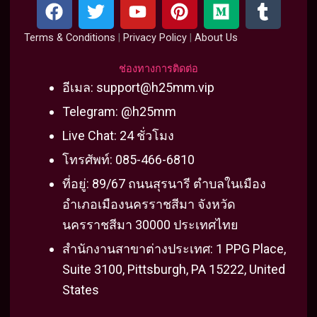
F
T
Y
P
M
T
a
w
o
i
e
u
c
i
u
n
d
m
Terms & Conditions
|
Privacy Policy
|
About Us
e
t
t
t
i
b
b
t
u
e
u
l
ช่องทางการติดต่อ
o
e
b
r
m
r
อีเมล:
support@h25mm.vip
o
r
e
e
Telegram: @h25mm
k
s
Live Chat: 24 ชั่วโมง
t
โทรศัพท์: 085-466-6810
ที่อยู่: 89/67 ถนนสุรนารี ตำบลในเมือง
อำเภอเมืองนครราชสีมา จังหวัด
นครราชสีมา 30000 ประเทศไทย
สำนักงานสาขาต่างประเทศ: 1 PPG Place,
Suite 3100, Pittsburgh, PA 15222, United
States